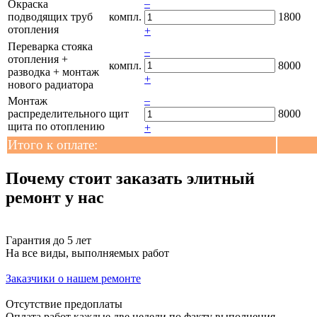
–
Окраска
подводящих труб
компл.
1800
отопления
+
Переварка стояка
–
отопления +
компл.
8000
разводка + монтаж
+
нового радиатора
–
Монтаж
распределительного
щит
8000
щита по отоплению
+
Итого к оплате:
Почему
стоит заказать элитный
ремонт
у нас
Гарантия до 5 лет
На все виды, выполняемых работ
Заказчики о
нашем
ремонте
Отсутствие предоплаты
Оплата работ каждые две недели по факту выполнения