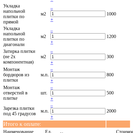
Укладка
–
напольной
м2
1000
плитки по
+
прямой
Укладка
–
напольной
м2
1200
плитки по
+
диагонали
–
Затирка плитки
(не 2х
м2
300
компонентная)
+
–
Монтаж
бордюров из
м.п.
800
плитки
+
–
Монтаж
отверстий в
шт.
500
плитке
+
–
Зарезка плитки
м.п.
2000
под 45 градусов
+
Итого к оплате:
Наименование
Ед.
Стоимос