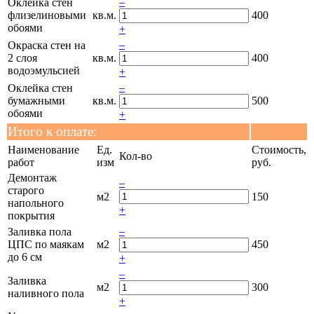
–
Оклейка стен
флизелиновыми
кв.м.
400
обоями
+
–
Окраска стен на
2 слоя
кв.м.
400
водоэмульсией
+
–
Оклейка стен
бумажными
кв.м.
500
обоями
+
Итого к оплате:
Наименование
Ед.
Стоимость,
Кол-во
работ
изм
руб.
Демонтаж
–
старого
м2
150
напольного
+
покрытия
–
Заливка пола
ЦПС по маякам
м2
450
до 6 см
+
–
Заливка
м2
300
наливного пола
+