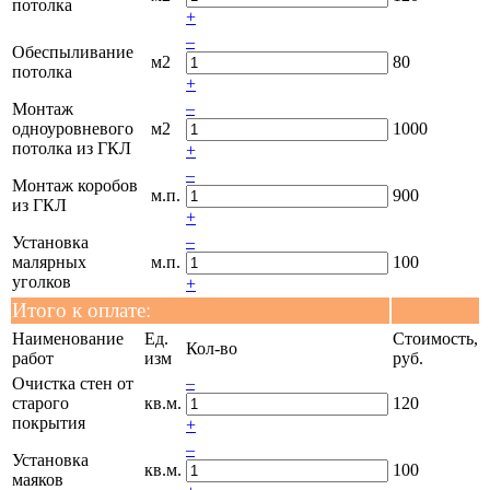
потолка
+
–
Обеспыливание
м2
80
потолка
+
–
Монтаж
одноуровневого
м2
1000
потолка из ГКЛ
+
–
Монтаж коробов
м.п.
900
из ГКЛ
+
–
Установка
малярных
м.п.
100
уголков
+
Итого к оплате:
Наименование
Ед.
Стоимость,
Кол-во
работ
изм
руб.
–
Очистка стен от
старого
кв.м.
120
покрытия
+
–
Установка
кв.м.
100
маяков