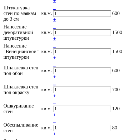
+
–
Штукатурка
стен по маякам
кв.м.
600
до 3 см
+
–
Нанесение
декоративной
кв.м.
1500
штукатурки
+
–
Нанесение
"Венецианской"
кв.м.
1500
штукатурки
+
–
Шпаклевка стен
кв.м.
600
под обои
+
–
Шпаклевка стен
кв.м.
700
под окраску
+
–
Ошкуривание
кв.м.
120
стен
+
–
Обеспыливание
кв.м.
80
стен
+