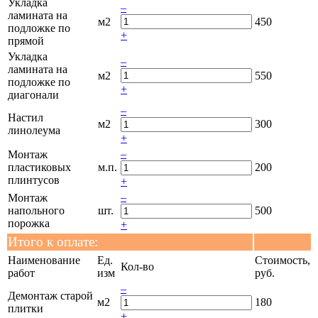
Укладка
–
ламината на
м2
450
подложке по
+
прямой
Укладка
–
ламината на
м2
550
подложке по
+
диагонали
–
Настил
м2
300
линолеума
+
–
Монтаж
пластиковых
м.п.
200
плинтусов
+
–
Монтаж
напольного
шт.
500
порожка
+
Итого к оплате:
Наименование
Ед.
Стоимость,
Кол-во
работ
изм
руб.
–
Демонтаж старой
м2
180
плитки
+