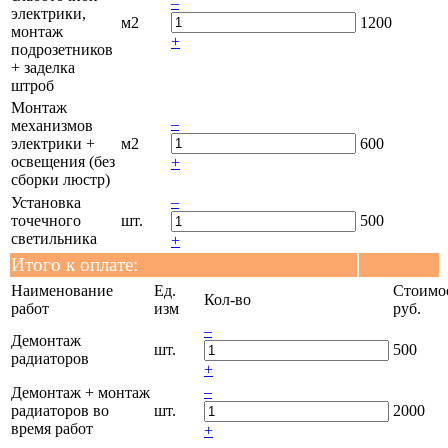
–
электрики,
м2
1200
монтаж
+
подрозетников
+ заделка
штроб
Монтаж
–
механизмов
электрики +
м2
600
освещения (без
+
сборки люстр)
–
Установка
точечного
шт.
500
светильника
+
Итого к оплате:
Наименование
Ед.
Стоимос
Кол-во
работ
изм
руб.
–
Демонтаж
шт.
500
радиаторов
+
–
Демонтаж + монтаж
радиаторов во
шт.
2000
время работ
+