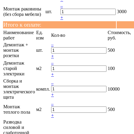
–
Монтаж раковины
шт.
3000
(без сбора мебели)
+
Итого к оплате:
Наименование
Ед.
Стоимость,
Кол-во
работ
изм
руб.
–
Демонтаж +
монтаж
шт.
500
розетки
+
–
Демонтаж
старой
м2
100
электрики
+
Сборка и
–
монтаж
компл.
10000
электрического
+
щита
–
Монтаж
м2
500
теплого пола
+
Разводка
силовой и
слаботочной