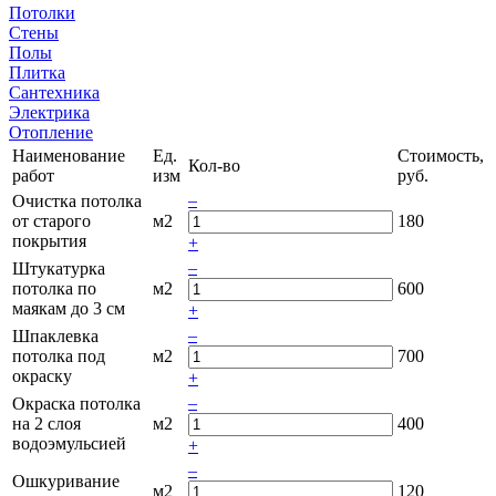
Потолки
Стены
Полы
Плитка
Сантехника
Электрика
Отопление
Наименование
Ед.
Стоимость,
Кол-во
работ
изм
руб.
–
Очистка потолка
от старого
м2
180
покрытия
+
–
Штукатурка
потолка по
м2
600
маякам до 3 см
+
–
Шпаклевка
потолка под
м2
700
окраску
+
–
Окраска потолка
на 2 слоя
м2
400
водоэмульсией
+
–
Ошкуривание
м2
120